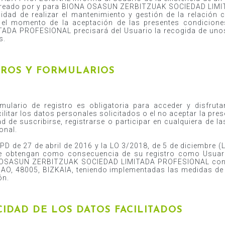
 creado por y para BIONA OSASUN ZERBITZUAK SOCIEDAD LIM
lidad de realizar el mantenimiento y gestión de la relación
n el momento de la aceptación de las presentes condicion
DA PROFESIONAL precisará del Usuario la recogida de unos
s.
EROS Y FORMULARIOS
mulario de registro es obligatoria para acceder y disfruta
cilitar los datos personales solicitados o el no aceptar la pres
d de suscribirse, registrarse o participar en cualquiera de 
onal.
GPD de 27 de abril de 2016 y la LO 3/2018, de 5 de diciembr
se obtengan como consecuencia de su registro como Usuari
NA OSASUN ZERBITZUAK SOCIEDAD LIMITADA PROFESIONAL con 
AO, 48005, BIZKAIA, teniendo implementadas las medidas de 
ón.
CIDAD DE LOS DATOS FACILITADOS