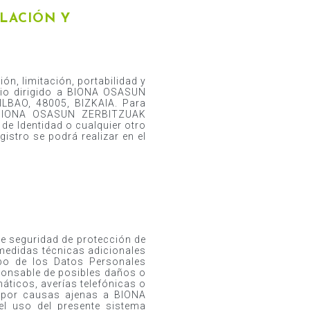
ELACIÓN Y
ón, limitación, portabilidad y
ario dirigido a BIONA OSASUN
LBAO, 48005, BIZKAIA. Para
 a BIONA OSASUN ZERBITZUAK
e Identidad o cualquier otro
istro se podrá realizar en el
seguridad de protección de
 medidas técnicas adicionales
obo de los Datos Personales
nsable de posibles daños o
máticos, averías telefónicas o
s por causas ajenas a BIONA
 uso del presente sistema