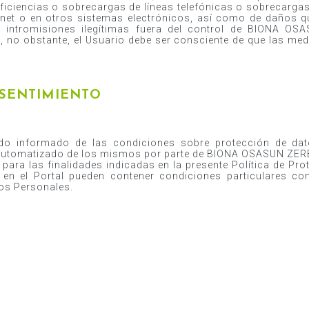
ficiencias o sobrecargas de líneas telefónicas o sobrecargas
ernet o en otros sistemas electrónicos, así como de daños
e intromisiones ilegítimas fuera del control de BIONA 
 no obstante, el Usuario debe ser consciente de que las medi
NSENTIMIENTO
ido informado de las condiciones sobre protección de da
o automatizado de los mismos por parte de BIONA OSASUN Z
ara las finalidades indicadas en la presente Política de Pr
 en el Portal pueden contener condiciones particulares co
tos Personales.