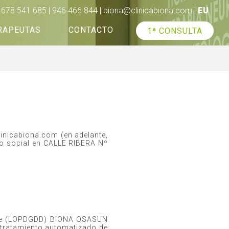
678 541 685 | 946 466 844 |
biona@clinicabiona.com
|
EU
RAPEUTAS
CONTACTO
1ª CONSULTA
O
A
ABEITI
clinicabiona.com (en adelante,
 social en CALLE RIBERA Nº
embre (LOPDGDD) BIONA OSASUN
tratamiento automatizado de