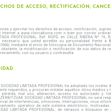
ECHOS DE ACCESO, RECTIFICACIÓN, CANC
nes y ejercitar los derechos de acceso, rectificación, supresi
e Internet a www.clinicabiona.com o bien por correo ordin
ADA PROFESIONAL, Ref. RGPD, en CALLE RIBERA Nº 16, BI
s necesario que usted acredite su personalidad frente
AL mediante el envío de fotocopia de Documento Nacional d
obstante, la modificación o rectificación de sus datos de reg
 previamente, con su usuario y contraseña.
RIDAD
OCIEDAD LIMITADA PROFESIONAL ha adoptado los niveles de 
nte requeridos, y procuran instalar aquellos otros medios y
a pérdida, mal uso, alteración, acceso no autorizado y r
N ZERBITZUAK SOCIEDAD LIMITADA PROFESIONAL no será respo
rivar de interferencias, omisiones, interrupciones, virus infor
namiento operativo de este sistema electrónico, motivada
AD LIMITADA PROFESIONAL; de retrasos o bloqueos en el