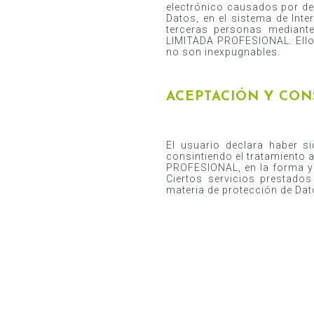
electrónico causados por de
Datos, en el sistema de Int
terceras personas mediant
LIMITADA PROFESIONAL. Ello,
no son inexpugnables.
ACEPTACIÓN Y CO
El usuario declara haber s
consintiendo el tratamient
PROFESIONAL, en la forma y p
Ciertos servicios prestados
materia de protección de Da