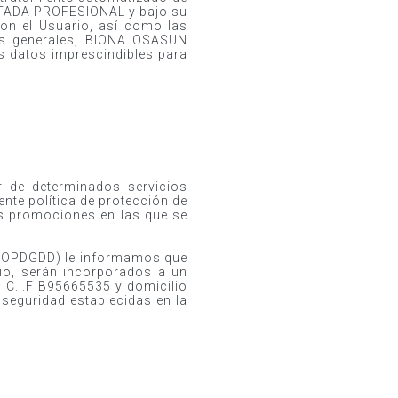
ITADA PROFESIONAL y bajo su
 con el Usuario, así como las
es generales, BIONA OSASUN
 datos imprescindibles para
r de determinados servicios
ente política de protección de
las promociones en las que se
e (LOPDGDD) le informamos que
o, serán incorporados a un
C.I.F B95665535 y domicilio
seguridad establecidas en la