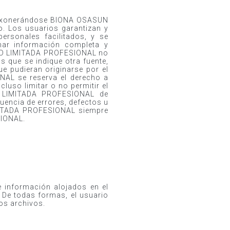
s, exonerándose BIONA OSASUN
. Los usuarios garantizan y
personales facilitados, y se
nar información completa y
DAD LIMITADA PROFESIONAL no
s que se indique otra fuente,
e pudieran originarse por el
L se reserva el derecho a
luso limitar o no permitir el
 LIMITADA PROFESIONAL de
uencia de errores, defectos u
MITADA PROFESIONAL siempre
IONAL.
e información alojados en el
l. De todas formas, el usuario
tos archivos.