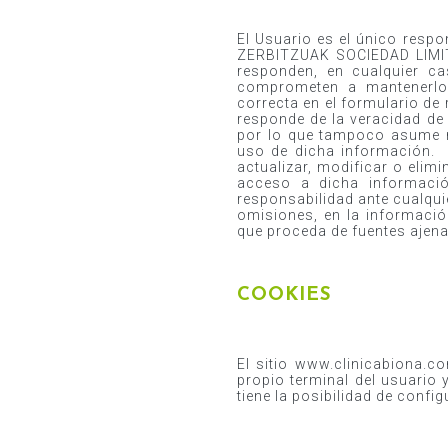
El Usuario es el único resp
ZERBITZUAK SOCIEDAD LIMITA
responden, en cualquier cas
comprometen a mantenerlos
correcta en el formulario 
responde de la veracidad de 
por lo que tampoco asume re
uso de dicha información
actualizar, modificar o elim
acceso a dicha informac
responsabilidad ante cualqui
omisiones, en la informac
que proceda de fuentes aj
COOKIES
El sitio www.clinicabiona.c
propio terminal del usuario y
tiene la posibilidad de confi