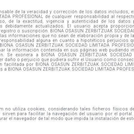
onsable de la veracidad y corrección de los datos incluido
DA PROFESIONAL de cualquier responsabilidad al respecto
o, de la exactitud, vigencia y autenticidad de los datos 
 debidamente actualizados. El usuario acepta proporcio
de registro o suscripción. BIONA OSASUN ZERBITZUAK SOCIE
las informaciones que no sean de elaboración propia y de la
sponsabilidad alguna en cuanto a hipotéticos perjuicios qu
. BIONA OSASUN ZERBITZUAK SOCIEDAD LIMITADA PROFESIONA
inar la información contenida en sus páginas web pudiendo inc
ión. Se exonera a BIONA OSASUN ZERBITZUAK SOCIEDAD
er daño o perjuicio que pudiera sufrir el Usuario como consec
ión facilitada por BIONA OSASUN ZERBITZUAK SOCIEDAD LI
enas a BIONA OSASUN ZERBITZUAK SOCIEDAD LIMITADA PROFES
om no utiliza cookies, considerando tales ficheros físicos d
 sirven para facilitar la navegación del usuario por el porta
gurar el navegador de tal modo que impida la instalación de es