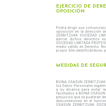
EJERCICIO DE DER
OPOSICIÓN
Podrá dirigir sus comunicacio
oposición en la dirección d
ZERBITZUAK SOCIEDAD LIMIT
ejercer dichos derechos e
SOCIEDAD LIMITADA PROFESION
medio válido en Derecho. No 
propio Site identificándose,
MEDIDAS DE SEGU
BIONA OSASUN ZERBITZUAK S
los Datos Personales legalme
a su alcance para evitar l
facilitados a BIONA OSASU
perjuicios que se pudieran de
desconexiones en el funcio
OSASUN ZERBITZUAK SOCIED