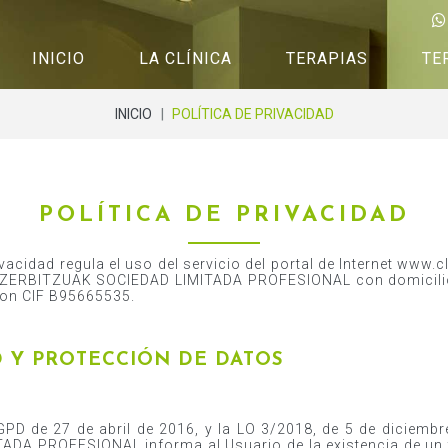
INICIO
LA CLÍNICA
TERAPIAS
TE
|
INICIO
POLÍTICA DE PRIVACIDAD
ODONTOLOGÍA BIOLÓGICA
KEPA ABASOL
ORTODONCIA Y POSTUROLOGÍA
IONE AMEZAG
POLÍTICA
DE
PRIVACIDAD
TERAPIA NEURAL
JENIFER LARR
PODOLOGÍA
ivacidad regula el uso del servicio del portal de Internet www.
 ZERBITZUAK SOCIEDAD LIMITADA PROFESIONAL con domicilio
OSTEOPATÍA
con CIF B95665535.
 Y PROTECCIÓN DE DATOS
RGPD de 27 de abril de 2016, y la LO 3/2018, de 5 de dici
DA PROFESIONAL informa al Usuario de la existencia de un 