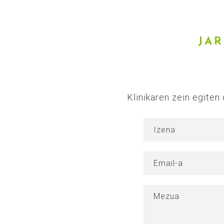
JAR
Klinikaren zein egiten