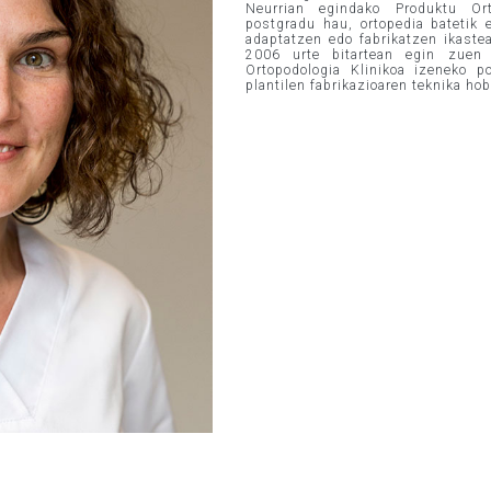
Neurrian egindako Produktu Ort
postgradu hau, ortopedia batetik 
adaptatzen edo fabrikatzen ikaste
2006 urte bitartean egin zuen B
Ortopodologia Klinikoa izeneko p
plantilen fabrikazioaren teknika ho