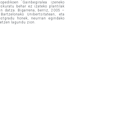
opedikoen Gainbegiralea izeneko
eskuratu behar ez izateko plantilak
an datza. Bigarrena, berriz, 2005 –
artzelonako Unibertsitatean, eta
ostgradu honek, neurrian egindako
betzen lagundu zion.