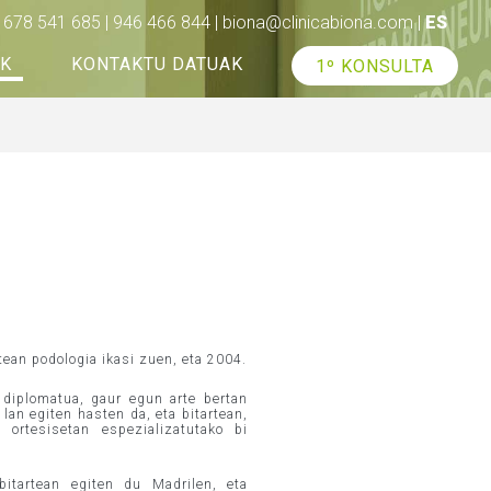
678 541 685 | 946 466 844 |
biona@clinicabiona.com
|
ES
AK
KONTAKTU DATUAK
1º KONSULTA
ean podologia ikasi zuen, eta 2004.
 diplomatua, gaur egun arte bertan
 lan egiten hasten da, eta bitartean,
ortesisetan espezializatutako bi
itartean egiten du Madrilen, eta