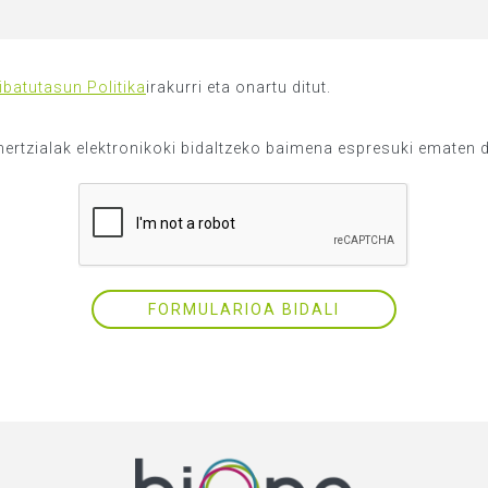
ibatutasun Politika
irakurri eta onartu ditut.
rtzialak elektronikoki bidaltzeko baimena espresuki ematen 
FORMULARIOA BIDALI