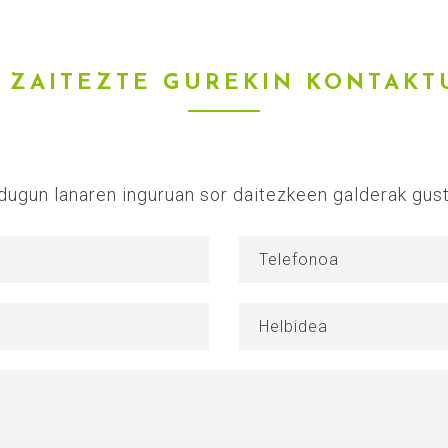
ZAITEZTE
GUREKIN
KONTAKT
 dugun lanaren inguruan sor daitezkeen galderak gus